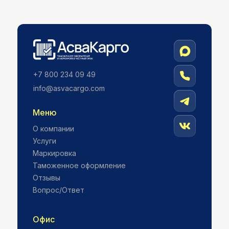
+7 800 234 09 49
info@asvacargо.com
Меню
О компании
Услуги
Маркировка
Таможенное оформление
Отзывы
Вопрос/Ответ
Офис