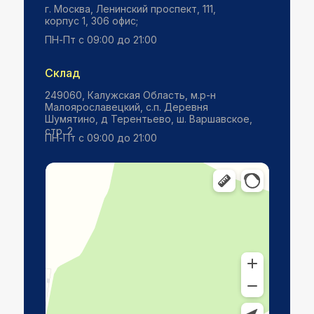
г. Москва, ​Ленинский проспект, 111,
корпус 1, 306 офис;
ПН-Пт с 09:00 до 21:00
Склад
249060, Калужская Область, м.р-н
Малоярославецкий, с.п. Деревня
Шумятино, д Терентьево, ш. Варшавское,
стр. 2
ПН-Пт с 09:00 до 21:00
Яндекс Карты
Сельское поселение Шумятино — карта, что посмотреть, фото,
как добраться, координаты